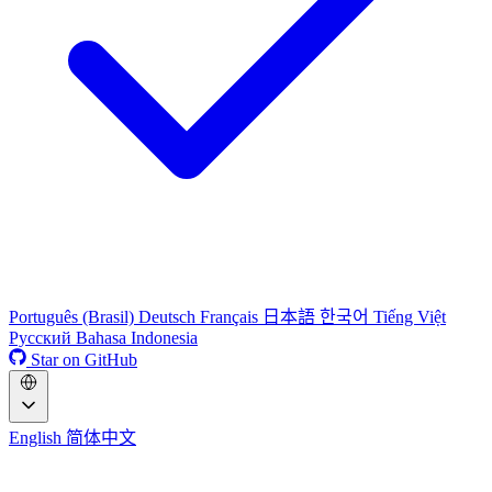
Português (Brasil)
Deutsch
Français
日本語
한국어
Tiếng Việt
Русский
Bahasa Indonesia
Star on GitHub
English
简体中文