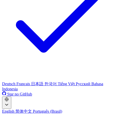
Deutsch
Français
日本語
한국어
Tiếng Việt
Русский
Bahasa
Indonesia
Star no GitHub
English
简体中文
Português (Brasil)