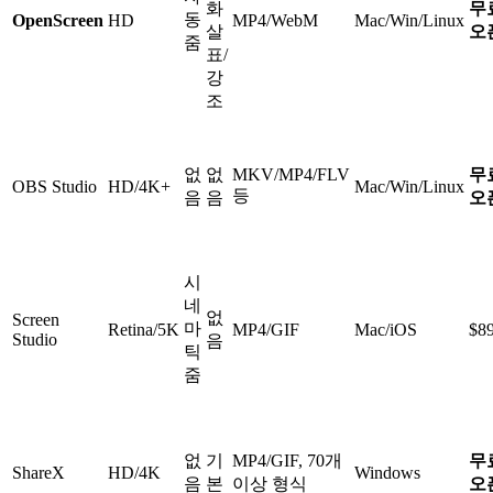
화
무
동
OpenScreen
HD
MP4/WebM
Mac/Win/Linux
살
오
줌
표/
강
조
없
없
MKV/MP4/FLV
무
OBS Studio
HD/4K+
Mac/Win/Linux
등
음
음
오
시
네
없
Screen
마
Retina/5K
MP4/GIF
Mac/iOS
$8
Studio
음
틱
줌
없
기
MP4/GIF, 70개
무
ShareX
HD/4K
Windows
음
본
이상 형식
오