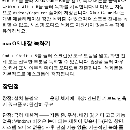
를 눌러 Xbox Game Bar를 열고, 녹화 버튼을 클릭하거
Win + G
나
을 눌러 녹화를 시작합니다. 비디오는 자동
Win + Alt + R
으로
폴더에 저장됩니다. Xbox Game Bar는
Videos/Captures
개별 애플리케이션 창만 녹화할 수 있으며 데스크톱 전체는 녹
화할 수 없고, 시스템 오디오 녹화도 지원하지 않는다는 점에
유의하세요.
macOS 내장 녹화기
를 눌러 스크린샷 도구 모음을 열고, 화면 전
Cmd + Shift + 5
체 또는 선택한 부분을 녹화할 수 있습니다.
을 눌러 마우
옵션
스 커서 표시 여부와 마이크 오디오를 전환합니다. 녹화본은
기본적으로 데스크톱에 저장됩니다.
장단점
장점
: 설치 불필요 —— 운영 체제에 내장; 간단한 키보드 단축
키 워크플로; 완전히 무료.
단점
: 극히 제한적 —— 자동 줌, 주석, 배경 및 기타 고급 기능
없음; Windows 버전은 눈에 띄는 제한이 있습니다(단일 창만,
시스템 오디오 없음); 사후 편집 기능 없음; 기본적인 녹화 품