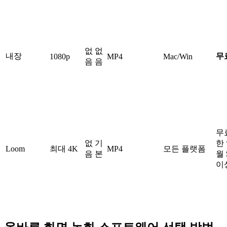
없
없
내장
무
1080p
MP4
Mac/Win
음
음
무
없
기
한 
Loom
최대 4K
MP4
모든 플랫폼
음
본
월 
이