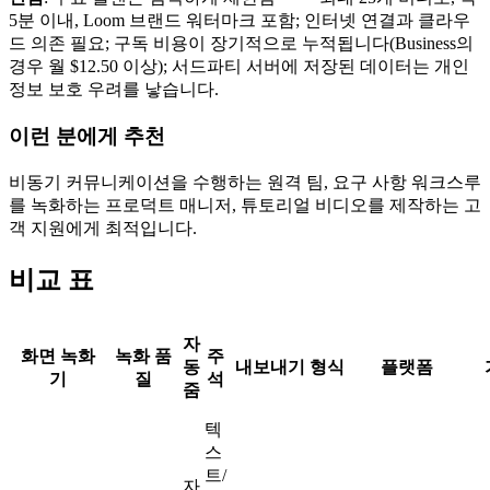
5분 이내, Loom 브랜드 워터마크 포함; 인터넷 연결과 클라우
드 의존 필요; 구독 비용이 장기적으로 누적됩니다(Business의
경우 월 $12.50 이상); 서드파티 서버에 저장된 데이터는 개인
정보 보호 우려를 낳습니다.
이런 분에게 추천
비동기 커뮤니케이션을 수행하는 원격 팀, 요구 사항 워크스루
를 녹화하는 프로덕트 매니저, 튜토리얼 비디오를 제작하는 고
객 지원에게 최적입니다.
비교 표
자
화면 녹화
녹화 품
주
동
내보내기 형식
플랫폼
기
질
석
줌
텍
스
트/
자